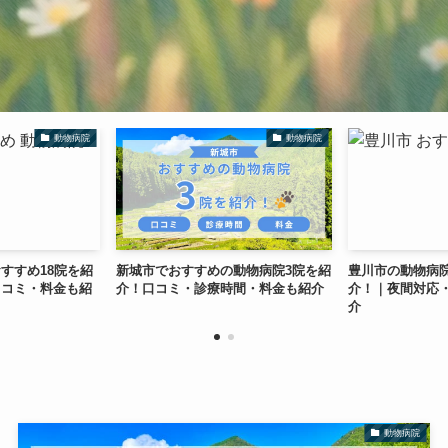
物病院
動物病院
を紹
新城市でおすすめの動物病院3院を紹
豊川市の動物病院おすすめ1
も紹
介！口コミ・診療時間・料金も紹介
介！｜夜間対応・口コミ・
介
動物病院